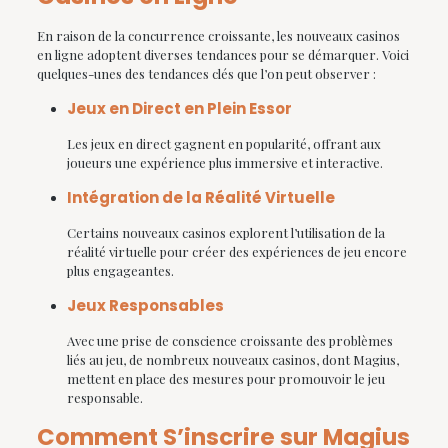
En raison de la concurrence croissante, les nouveaux casinos
en ligne adoptent diverses tendances pour se démarquer. Voici
quelques-unes des tendances clés que l’on peut observer :
Jeux en Direct en Plein Essor
Les jeux en direct gagnent en popularité, offrant aux
joueurs une expérience plus immersive et interactive.
Intégration de la Réalité Virtuelle
Certains nouveaux casinos explorent l’utilisation de la
réalité virtuelle pour créer des expériences de jeu encore
plus engageantes.
Jeux Responsables
Avec une prise de conscience croissante des problèmes
liés au jeu, de nombreux nouveaux casinos, dont Magius,
mettent en place des mesures pour promouvoir le jeu
responsable.
Comment S’inscrire sur Magius