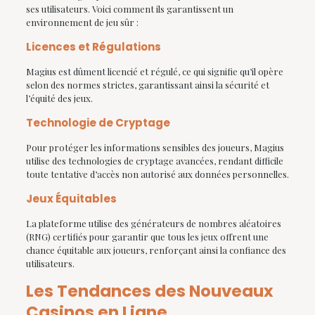
ses utilisateurs. Voici comment ils garantissent un
environnement de jeu sûr :
Licences et Régulations
Magius est dûment licencié et régulé, ce qui signifie qu’il opère
selon des normes strictes, garantissant ainsi la sécurité et
l’équité des jeux.
Technologie de Cryptage
Pour protéger les informations sensibles des joueurs, Magius
utilise des technologies de cryptage avancées, rendant difficile
toute tentative d’accès non autorisé aux données personnelles.
Jeux Équitables
La plateforme utilise des générateurs de nombres aléatoires
(RNG) certifiés pour garantir que tous les jeux offrent une
chance équitable aux joueurs, renforçant ainsi la confiance des
utilisateurs.
Les Tendances des Nouveaux
Casinos en Ligne