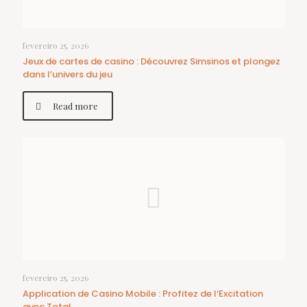
fevereiro 25, 2026
Jeux de cartes de casino : Découvrez Simsinos et plongez
dans l’univers du jeu
Read more
fevereiro 25, 2026
Application de Casino Mobile : Profitez de l’Excitation
avec Total