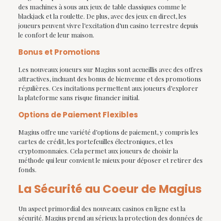
des machines à sous aux jeux de table classiques comme le
blackjack et la roulette. De plus, avec des jeux en direct, les
joueurs peuvent vivre l’excitation d’un casino terrestre depuis
le confort de leur maison.
Bonus et Promotions
Les nouveaux joueurs sur Magius sont accueillis avec des offres
attractives, incluant des bonus de bienvenue et des promotions
régulières. Ces incitations permettent aux joueurs d’explorer
la plateforme sans risque financier initial.
Options de Paiement Flexibles
Magius offre une variété d’options de paiement, y compris les
cartes de crédit, les portefeuilles électroniques, et les
cryptomonnaies. Cela permet aux joueurs de choisir la
méthode qui leur convient le mieux pour déposer et retirer des
fonds.
La Sécurité au Coeur de Magius
Un aspect primordial des nouveaux casinos en ligne est la
sécurité. Magius prend au sérieux la protection des données de