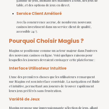
gamme de jeux, incluant des machines à sous, des jeux de
table, et des options de jeux en direct.
Service Client Amélioré
Avec la concurrence accrue, de nombreux nouveaux
casinos investissent dans un service client de qualité,
accessible 24/7.
Pourquoi Choisir Magius ?
Magius se positionne comme un acteur majeur dans l’univers
des nouveaux casinos en ligne. Voici quelques raisons pour
lesquelles les joueurs devraient envisager cette plateforme :
Interface Utilisateur Intuitive
L’une des premières choses que les utilisateurs remarquent
sur Magius est son interface conviviale. La navigation est fluide
et intuitive, permettant aux joueurs de trouver rapidement
leurs jeux préférés sans frustration.
Variété de Jeux
Magius propose une impressionnante sélection de jeux, allant