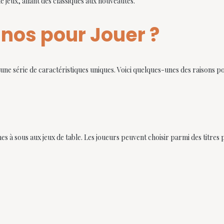
de jeux, allant des classiques aux nouveautés.
nos pour Jouer ?
une série de caractéristiques uniques. Voici quelques-unes des raisons p
s à sous aux jeux de table. Les joueurs peuvent choisir parmi des titres