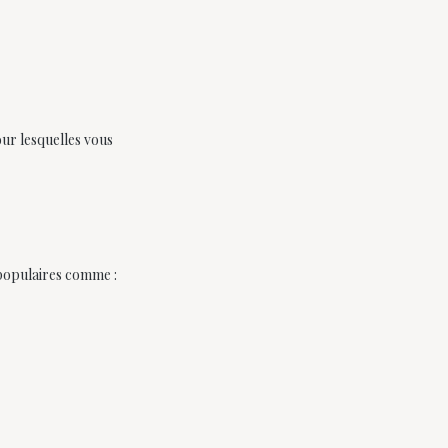
our lesquelles vous
 populaires comme :