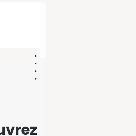
uvrez