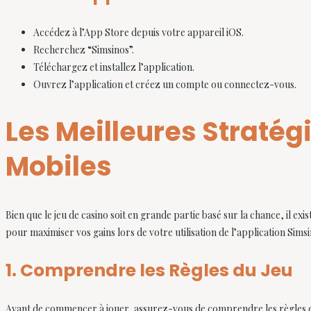
Accédez à l’App Store depuis votre appareil iOS.
Recherchez “Simsinos”.
Téléchargez et installez l’application.
Ouvrez l’application et créez un compte ou connectez-vous.
Les Meilleures Straté
Mobiles
Bien que le jeu de casino soit en grande partie basé sur la chance, il ex
pour maximiser vos gains lors de votre utilisation de l’application Simsi
1. Comprendre les Règles du Jeu
Avant de commencer à jouer, assurez-vous de comprendre les règles de c