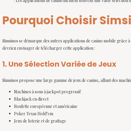
: Les applications de casino incluent souvent une vaste sélection 
Pourquoi Choisir Simsi
Simsinos se démarque des autres applications de casino mobile grâce à 
devriez envisager de télécharger cette application :
1. Une Sélection Variée de Jeux
Simsinos propose une large gamme de jeux de casino, allant des machine
Machines à sous à jackpot progressif
Blackjack en direct
Roulette européenne et américaine
Poker Texas Hold’em
Jeux de loterie et de grattage