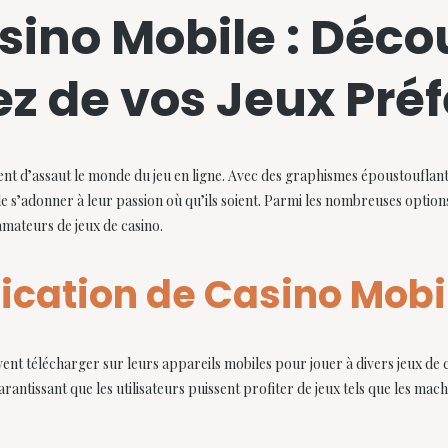
sino Mobile : Déco
ez de vos Jeux Pré
nt d’assaut le monde du jeu en ligne. Avec des graphismes époustouflants
de s’adonner à leur passion où qu’ils soient. Parmi les nombreuses option
mateurs de jeux de casino.
ication de Casino Mobi
uvent télécharger sur leurs appareils mobiles pour jouer à divers jeux de 
antissant que les utilisateurs puissent profiter de jeux tels que les mach