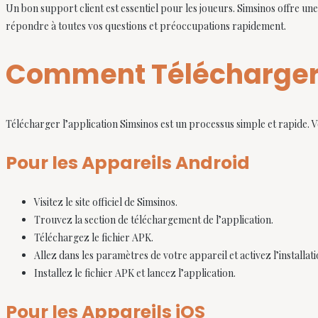
Un bon support client est essentiel pour les joueurs. Simsinos offre une
répondre à toutes vos questions et préoccupations rapidement.
Comment Télécharger l
Télécharger l’application Simsinos est un processus simple et rapide.
Pour les Appareils Android
Visitez le site officiel de Simsinos.
Trouvez la section de téléchargement de l’application.
Téléchargez le fichier APK.
Allez dans les paramètres de votre appareil et activez l’installat
Installez le fichier APK et lancez l’application.
Pour les Appareils iOS