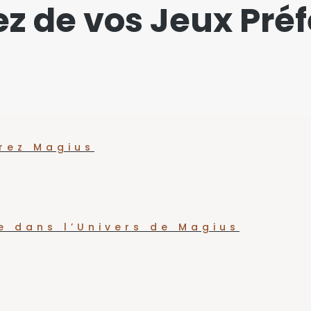
ez de vos Jeux Pré
vrez Magius
e dans l’Univers de Magius