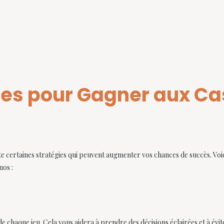
gies pour Gagner aux Ca
iste certaines stratégies qui peuvent augmenter vos chances de succès. Voi
nos :
haque jeu. Cela vous aidera à prendre des décisions éclairées et à éviter