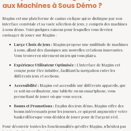
aux Machines à Sous Démo ?
Magius est une plateforme de casino en ligne qui se distingue par son
interface conviviale et sa vaste sélection de jeux, y compris des machines
à sous démo. Voici quelques raisons pour lesquelles vous devriez
envisager de jouer sur Magius :
Large Choix de Jeux :
Magius propose une multitude de machines
à sous, allant des classiques aux nouvelles créations innovantes.
Vous trouverez sûrement un jeu qui vous plaira.
Expérience Utilisateur Optimisée :
L’interface de Magius est
conçue pour être intuitive, facilitant la navigation entre les
différents jeux et sections.
Accessibilité :
Magius est accessible sur différents appareils, que
ce soit un ordinateur, une tablette ou un smartphone, vous
permettant de jouer où que vous soyez.
Bonus et Promotions :
En plus des jeux démo, Magius offre des
bonus intéressants pour les joueurs, ce qui peut augmenter votre
bankroll lorsque vous décidez de jouer pour de l’argent réel.
Pour découvrir toutes les fonctionnalités qu’offre Magius, n’hésitez pas