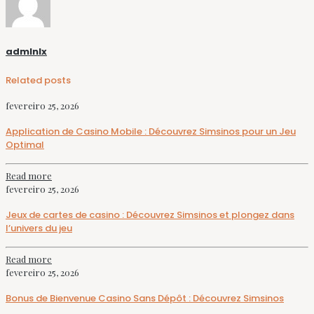
admlnlx
Related posts
fevereiro 25, 2026
Application de Casino Mobile : Découvrez Simsinos pour un Jeu
Optimal
Read more
fevereiro 25, 2026
Jeux de cartes de casino : Découvrez Simsinos et plongez dans
l’univers du jeu
Read more
fevereiro 25, 2026
Bonus de Bienvenue Casino Sans Dépôt : Découvrez Simsinos