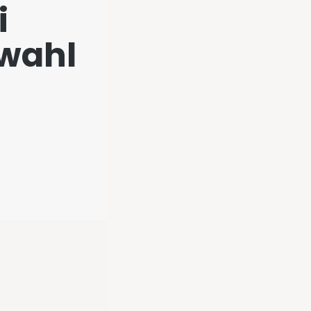
i
swahl