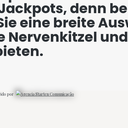
 Jackpots, denn be
Sie eine breite Au
e Nervenkitzel und
ieten.
vido por