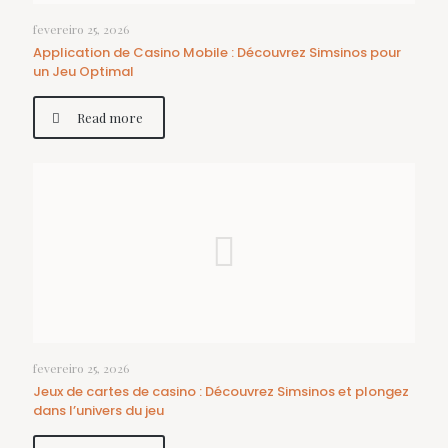
fevereiro 25, 2026
Application de Casino Mobile : Découvrez Simsinos pour
un Jeu Optimal
Read more
fevereiro 25, 2026
Jeux de cartes de casino : Découvrez Simsinos et plongez
dans l’univers du jeu