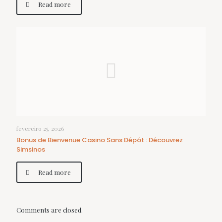
Read more
fevereiro 25, 2026
Bonus de Bienvenue Casino Sans Dépôt : Découvrez
Simsinos
Read more
Comments are closed.