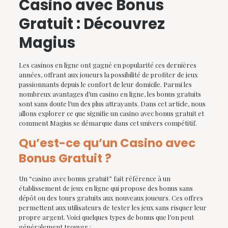
Casino avec Bonus
Gratuit : Découvrez
Magius
Les casinos en ligne ont gagné en popularité ces dernières
années, offrant aux joueurs la possibilité de profiter de jeux
passionnants depuis le confort de leur domicile. Parmi les
nombreux avantages d’un casino en ligne, les bonus gratuits
sont sans doute l’un des plus attrayants. Dans cet article, nous
allons explorer ce que signifie un casino avec bonus gratuit et
comment Magius se démarque dans cet univers compétitif.
Qu’est-ce qu’un Casino avec
Bonus Gratuit ?
Un “casino avec bonus gratuit” fait référence à un
établissement de jeux en ligne qui propose des bonus sans
dépôt ou des tours gratuits aux nouveaux joueurs. Ces offres
permettent aux utilisateurs de tester les jeux sans risquer leur
propre argent. Voici quelques types de bonus que l’on peut
généralement trouver :