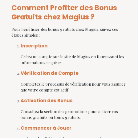
Comment Profiter des Bonus
Gratuits chez Magius ?
Pour bénéficier des bonus gratuits chez Magius, suivez ces
étapes simples :
Inscription
Créez un compte sur le site de Magius en fournissant les
informations requises.
Vérification de Compte
Complétez le processus de vérification pour vous assurer
que votre compte est actif.
Activation des Bonus
Consultez la section des promotions pour activer vos
bonus gratuits ou tours gratuits.
Commencer à Jouer