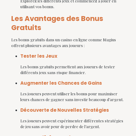
Explorez les différents jeux et commencez à jouer en
utilisant vos bonus.
Les Avantages des Bonus
Gratuits
Les bonus gratuits dans un casino en ligne comme Magius
offrent plusieurs avantages aux joueurs :
Tester les Jeux
Les bonus gratuits permettent aux joueurs de tester
différents jeux sans risque financier.
Augmenter les Chances de Gains
Les joueurs peuvent utiliser les bonus pour maximiser
leurs chances de gagner sans investir beaucoup d’argent.
Découverte de Nouvelles Stratégies
Les joueurs peuvent expérimenter différentes stratégies
de jeu sans avoir peur de perdre de l’argent.