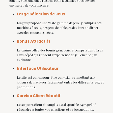
joueur. Voici quelques raisons pour lesquelles vous devriez
envisager de vous inscrire :
Large Sélection de Jeux
Magius propose une vaste gamme de jeux, y compris des
machines à sous, des jeux de table, et des jeux en direct
avec des croupiers réels.
Bonus Attractifs
Le casino offre des bonus généreux, y compris des offres
sans dépôt qui rendent l’expérience de jeu encore plus
excitante.
Interface Utilisateur
Le site est conçu pour être convivial, permettant aux
joueurs de naviguer facilement entre les différents jeux et
promotions.
Service Client Réactif
Le support client de Magius est disponible 24/7, prêt à
répondre à toutes vos questions et préoccupations.